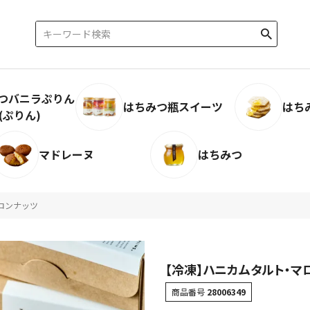
つバニラぷりん
はちみつ瓶スイーツ
はち
(ぷりん)
マドレーヌ
はちみつ
ロンナッツ
【冷凍】ハニカムタルト・マ
商品番号
28006349