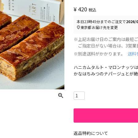
¥
420
税込
本日
23時45分
までのご注文で
2026
東京都
お届け先を変更
※上記お届け日のご案内は最短
ご指定日がない場合は、3営業日
※別途送料がかかります。
送料
ハニカムタルト・マロンナッツ
かなはちみつのナパージュとが絶
返品特約について