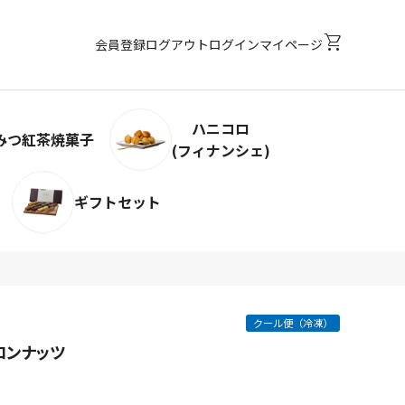
shopping_cart
会員登録
ログアウト
ログイン
マイページ
ハニコロ
みつ紅茶焼菓子
(フィナンシェ)
ギフトセット
クール便（冷凍）
ロンナッツ