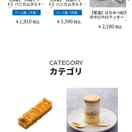
ト】ハニカムタルト・
ト】ハニカムタルト・
ギフト
ギフト
【常温】はちみつ紅茶
クール便（冷凍）
クール便（冷凍）
のホロホロクッキーと
1,910
3,590
¥
¥
フィナンシェのセット
税込
税込
2,180
(10個入)
¥
税込
CATEGORY
カテゴリ