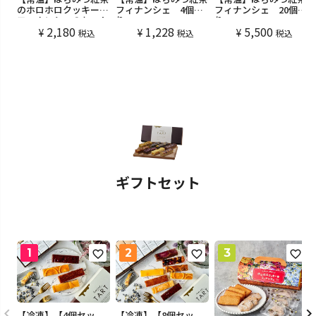
のホロホロクッキーと
フィナンシェ 4個入
フィナンシェ 20個入
フィナンシェのセット
り
り
2,180
1,228
5,500
(10個入)
¥
¥
¥
税込
税込
税込
ギフトセット
【冷凍】【4個セッ
【冷凍】【8個セッ