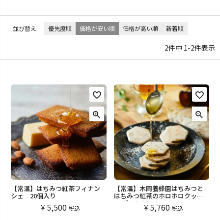
並び替え
優先度順
価格が安い順
価格が高い順
新着順
2
件中
1
-
2
件表示
【常温】はちみつ紅茶フィナン
【常温】木岡養蜂園はちみつと
シェ 20個入り
はちみつ紅茶のホロホロクッキ
ー ギフトセット
5,500
5,760
¥
¥
税込
税込