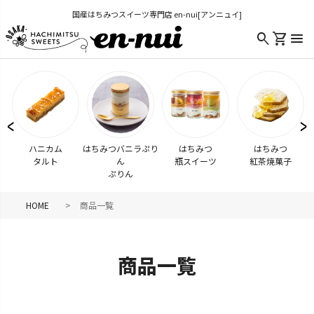
国産はちみつスイーツ専門店 en-nui[アンニュイ]
shopping_cart
search
menu
ハニカム
はちみつバニラぷり
はちみつ
はちみつ
タルト
ん
瓶スイーツ
紅茶焼菓子
ぷりん
HOME
商品一覧
商品一覧