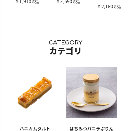
1,910
3,590
¥
¥
フィナンシェのセット
税込
税込
2,180
(10個入)
¥
税込
CATEGORY
カテゴリ
ハニカムタルト
はちみつバニラぷりん