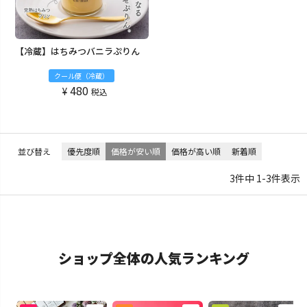
【冷蔵】はちみつバニラぷりん
クール便（冷蔵）
480
¥
税込
並び替え
優先度順
価格が安い順
価格が高い順
新着順
3
件中
1
-
3
件表示
ショップ全体の人気ランキング