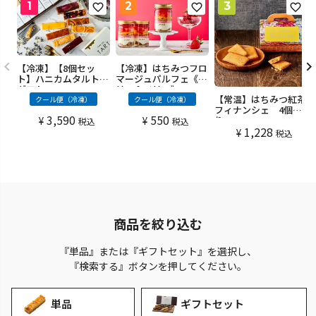
【冷凍】【8個セッ
【冷凍】はちみつフロ
ト】ハニカムタルト・
マージュパルフェ《ベ
ギフト
リー＆ベリー》
【常温】はちみつ紅茶
クール便（冷凍）
クール便（冷凍）
フィナンシェ 4個入
3,590
550
¥
¥
り
税込
税込
1,228
¥
税込
商品を絞り込む
『単品』または『ギフトセット』を選択し、
『検索する』ボタンを押してください。
単品
ギフトセット