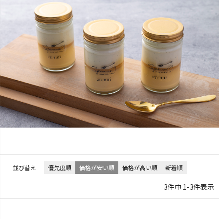
並び替え
優先度順
価格が安い順
価格が高い順
新着順
3
件中
1
-
3
件表示