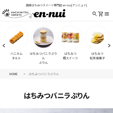
国産はちみつスイーツ専門店 en-nui[アンニュイ]
shopping_cart
search
menu
ハニカム
はちみつバニラぷり
はちみつ
はちみつ
タルト
ん
瓶スイーツ
紅茶焼菓子
ぷりん
HOME
はちみつバニラぷりん
はちみつバニラぷりん